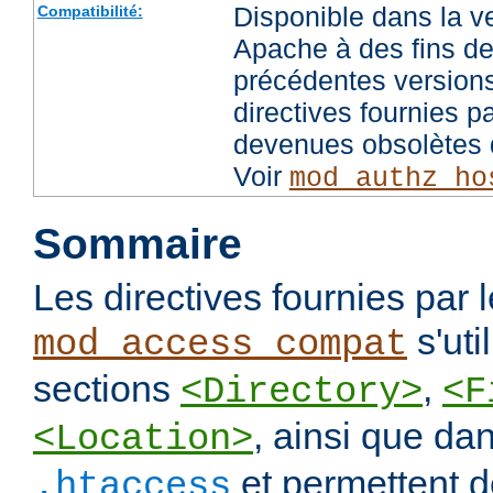
Disponible dans la v
Compatibilité:
Apache à des fins de
précédentes versions
directives fournies p
devenues obsolètes d
Voir
mod_authz_ho
Sommaire
Les directives fournies par
s'uti
mod_access_compat
sections
,
<Directory>
<F
, ainsi que dan
<Location>
et permettent de
.htaccess