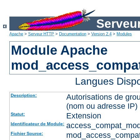
Serveu
Apache
>
Serveur HTTP
>
Documentation
>
Version 2.4
>
Modules
Module Apache
mod_access_compa
Langues Dispo
Autorisations de gro
Description:
(nom ou adresse IP)
Extension
Statut:
access_compat_mod
Identificateur de Module:
mod_access_compat
Fichier Source: