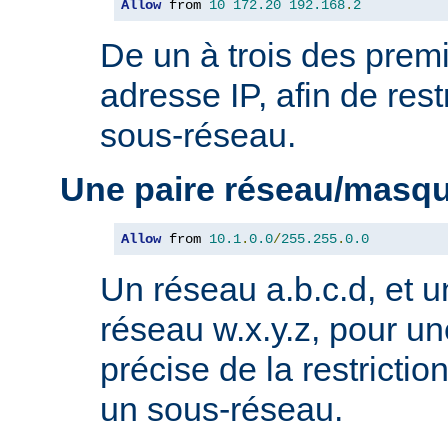
Allow
 from 
10
172.20
192.168
.
2
De un à trois des premi
adresse IP, afin de rest
sous-réseau.
Une paire réseau/masq
Allow
 from 
10.1
.
0.0
/
255.255
.
0.0
Un réseau a.b.c.d, et 
réseau w.x.y.z, pour un
précise de la restricti
un sous-réseau.