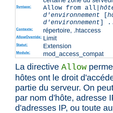
Allow from all|
hôt
Syntaxe:
d'environnement
[
h
d'environnement
] .
répertoire, .htaccess
Contexte:
Limit
AllowOverride:
Extension
Statut:
mod_access_compat
Module:
La directive
permet
Allow
hôtes ont le droit d'accéd
partie du serveur. On peut
par nom d'hôte, adresse IP
d'adresses IP, ou toute au