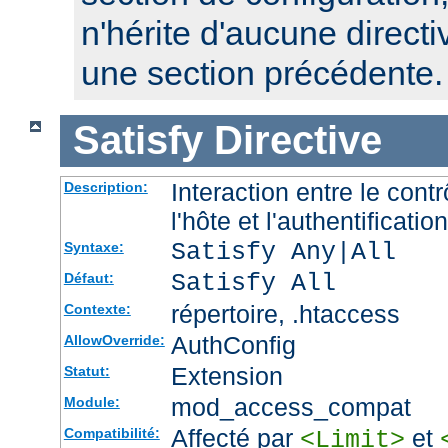
n'hérite d'aucune directi
une section précédente.
Satisfy
Directive
Interaction entre le cont
Description:
l'hôte et l'authentification
Satisfy Any|All
Syntaxe:
Satisfy All
Défaut:
répertoire, .htaccess
Contexte:
AuthConfig
AllowOverride:
Extension
Statut:
mod_access_compat
Module:
Affecté par
et
Compatibilité:
<Limit>