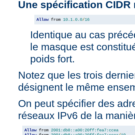
Une spécification CIDR
Allow
 from 
10.1
.
0.0
/
16
Identique au cas précé
le masque est constitu
poids fort.
Notez que les trois derni
désignent le même ensem
On peut spécifier des adr
réseaux IPv6 de la manièr
Allow
 from 
2001:db8::a00:20ff:fea7:ccea
Allow
 from 
2001:db8::a00:20ff:fea7:ccea
/
10