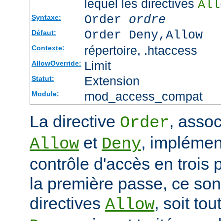
lequel les directives
All
Order
ordre
Syntaxe:
Order Deny,Allow
Défaut:
répertoire, .htaccess
Contexte:
Limit
AllowOverride:
Extension
Statut:
mod_access_compat
Module:
La directive
, assoc
Order
et
, impléme
Allow
Deny
contrôle d'accès en trois
la première passe, ce sont
directives
, soit tou
Allow