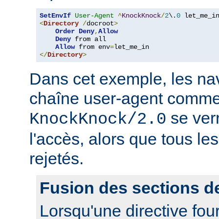
SetEnvIf
User-Agent
^
KnockKnock
/
2
\.
0
<
Directory
/
docroot
>
Order
Deny
,
Allow
Deny
 from all

Allow
 from env
=
</
Directory
>
Dans cet exemple, les nav
chaîne user-agent comme
se ver
KnockKnock/2.0
l'accès, alors que tous le
rejetés.
Fusion des sections d
Lorsqu'une directive fou